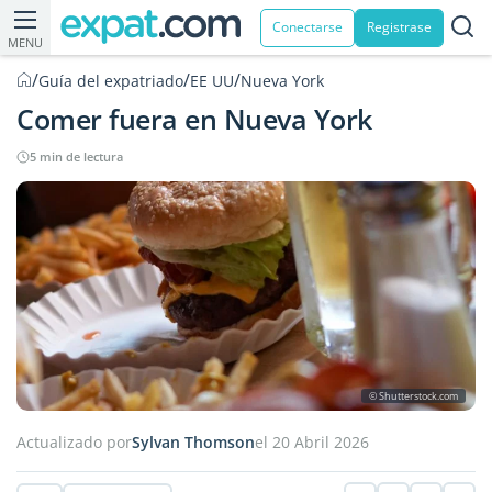
Conectarse
Registrase
MENU
/
/
/
Guía del expatriado
EE UU
Nueva York
Comer fuera en Nueva York
5 min de lectura
© Shutterstock.com
Actualizado por
Sylvan Thomson
el 20 Abril 2026