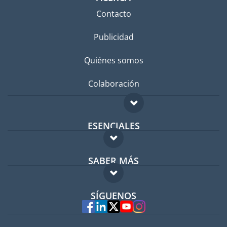
Contacto
Publicidad
Quiénes somos
Colaboración
ESENCIALES
Foro para expatriados
SABER MÁS
Guía para expatriados
FAQ
Trabajos en el extranjero
SÍGUENOS
Expertos