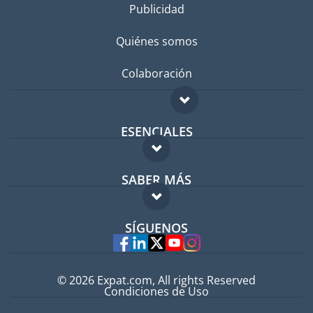
Publicidad
Quiénes somos
Colaboración
ESENCIALES
Foro para expatriados
SABER MÁS
Guía para expatriados
FAQ
Trabajos en el extranjero
SÍGUENOS
Expertos
© 2026 Expat.com, All rights Reserved
Condiciones de Uso