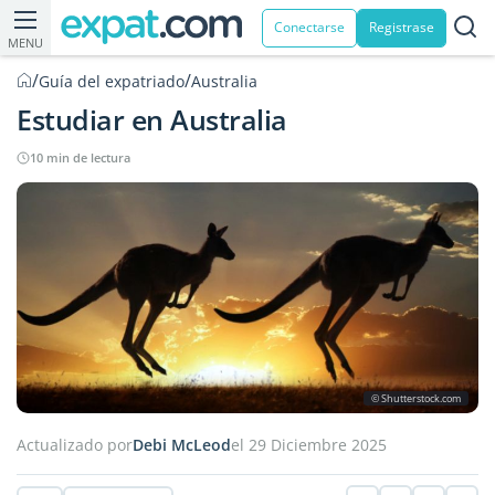
Conectarse
Registrase
MENU
/
/
Guía del expatriado
Australia
Estudiar en Australia
10 min de lectura
© Shutterstock.com
Actualizado por
Debi McLeod
el 29 Diciembre 2025