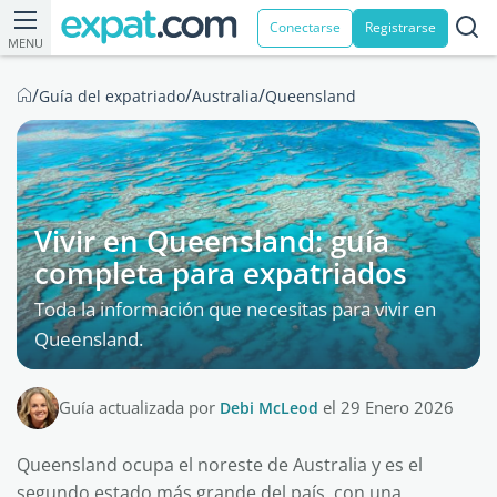
Conectarse
Registrarse
MENU
/
/
/
Guía del expatriado
Australia
Queensland
Vivir en Queensland: guía
completa para expatriados
Toda la información que necesitas para vivir en
Queensland.
Guía actualizada por
Debi McLeod
el 29 Enero 2026
Queensland ocupa el noreste de Australia y es el
segundo estado más grande del país, con una