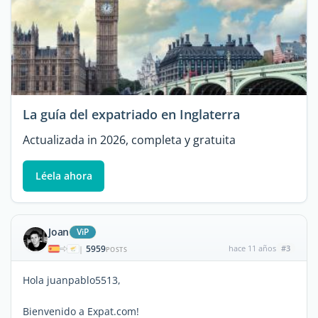
La guía del expatriado en Inglaterra
Actualizada in 2026, completa y gratuita
Léela ahora
Joan
ViP
5959
hace 11 años
#3
|
POSTS
Hola juanpablo5513,
Bienvenido a Expat.com!