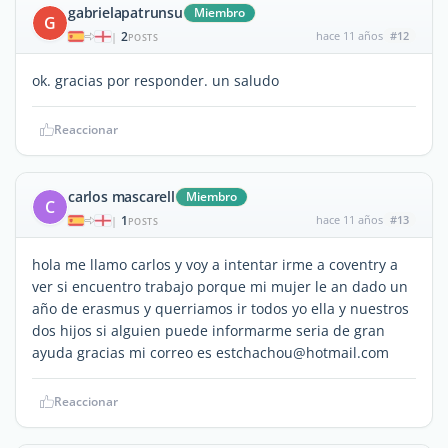
gabrielapatrunsu
Miembro
G
2
hace 11 años
#12
|
POSTS
ok. gracias por responder. un saludo
Reaccionar
carlos mascarell
Miembro
C
1
hace 11 años
#13
|
POSTS
hola me llamo carlos y voy a intentar irme a coventry a
ver si encuentro trabajo porque mi mujer le an dado un
año de erasmus y querriamos ir todos yo ella y nuestros
dos hijos si alguien puede informarme seria de gran
ayuda gracias mi correo es estchachou@hotmail.com
Reaccionar