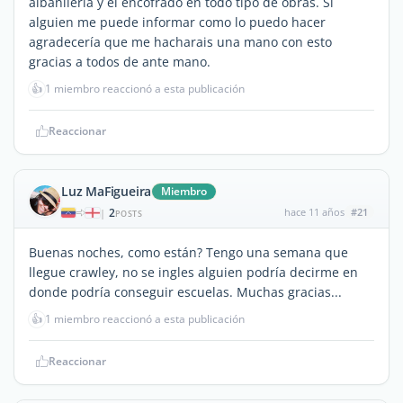
albañilería y el encofrado en todo tipo de obras. Si
alguien me puede informar como lo puedo hacer
agradecería que me hacharais una mano con esto
gracias a todos de ante mano.
👍
1 miembro reaccionó a esta publicación
Reaccionar
Luz MaFigueira
Miembro
2
hace 11 años
#21
|
POSTS
Buenas noches, como están? Tengo una semana que
llegue crawley, no se ingles alguien podría decirme en
donde podría conseguir escuelas. Muchas gracias...
👍
1 miembro reaccionó a esta publicación
Reaccionar