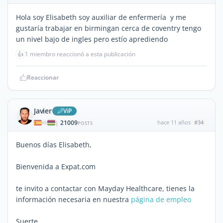
Hola soy Elisabeth soy auxiliar de enfermería y me
gustaría trabajar en birmingan cerca de coventry tengo
un nivel bajo de ingles pero estío aprediendo
👍
1 miembro reaccionó a esta publicación
Reaccionar
Javier
ViP
21009
hace 11 años
#34
|
POSTS
Buenos días Elisabeth,
Bienvenida a Expat.com
te invito a contactar con Mayday Healthcare, tienes la
información necesaria en nuestra
página de empleo
Suerte