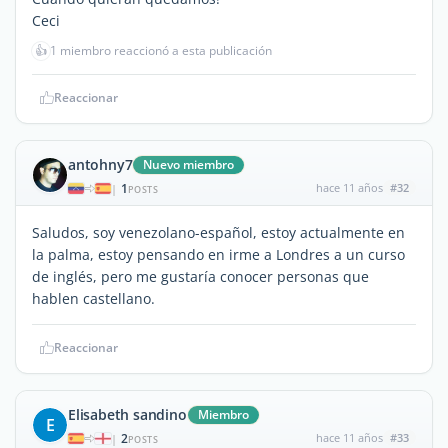
Ceci
👍
1 miembro reaccionó a esta publicación
Reaccionar
antohny7
Nuevo miembro
1
hace 11 años
#32
|
POSTS
Saludos, soy venezolano-español, estoy actualmente en
la palma, estoy pensando en irme a Londres a un curso
de inglés, pero me gustaría conocer personas que
hablen castellano.
Reaccionar
Elisabeth sandino
Miembro
E
2
hace 11 años
#33
|
POSTS