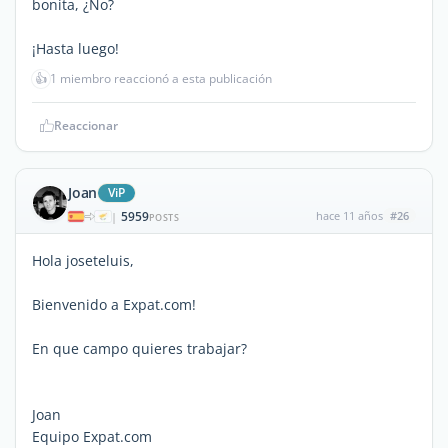
bonita, ¿No?
¡Hasta luego!
👍
1 miembro reaccionó a esta publicación
Reaccionar
Joan
ViP
5959
hace 11 años
#26
|
POSTS
Hola joseteluis,
Bienvenido a Expat.com!
En que campo quieres trabajar?
Joan
Equipo Expat.com