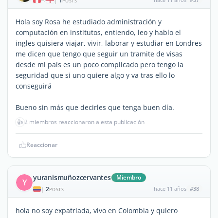
1
|
POSTS
Hola soy Rosa he estudiado administración y
computación en institutos, entiendo, leo y hablo el
ingles quisiera viajar, vivir, laborar y estudiar en Londres
me dicen que tengo que seguir un tramite de visas
desde mi país es un poco complicado pero tengo la
seguridad que si uno quiere algo y va tras ello lo
conseguirá
Bueno sin más que decirles que tenga buen día.
👍
2 miembros reaccionaron a esta publicación
Reaccionar
yuranismuñozcervantes
Miembro
Y
2
hace 11 años
#38
|
POSTS
hola no soy expatriada, vivo en Colombia y quiero