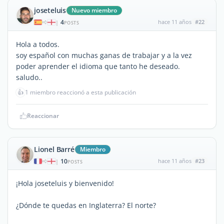
joseteluis
Nuevo miembro
4
hace 11 años
#22
|
POSTS
Hola a todos.
soy español con muchas ganas de trabajar y a la vez
poder aprender el idioma que tanto he deseado.
saludo..
👍
1 miembro reaccionó a esta publicación
Reaccionar
Lionel Barré
Miembro
10
hace 11 años
#23
|
POSTS
¡Hola joseteluis y bienvenido!
¿Dónde te quedas en Inglaterra? El norte?