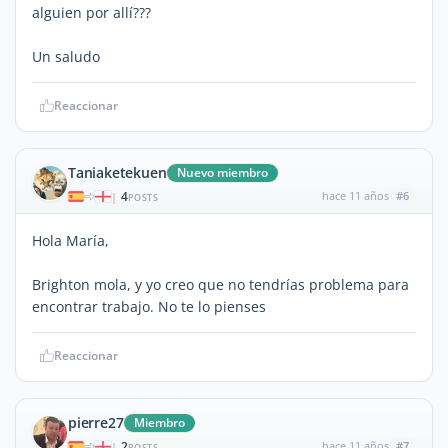
alguien por allí???
Un saludo
Reaccionar
Taniaketekuen
Nuevo miembro
4
hace 11 años
#6
|
POSTS
Hola María,
Brighton mola, y yo creo que no tendrías problema para
encontrar trabajo. No te lo pienses
Reaccionar
pierre27
Miembro
2
hace 11 años
#7
|
POSTS