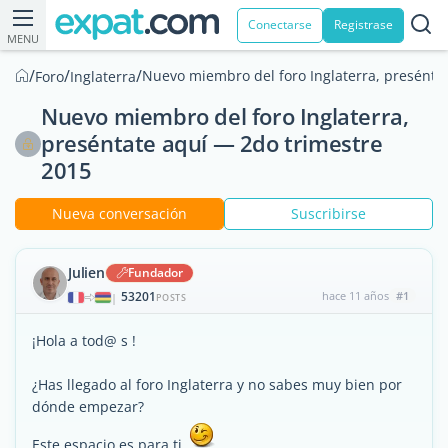
Conectarse
Registrase
MENU
/
/
/
Nuevo miembro del foro Inglaterra, preséntat
Foro
Inglaterra
Nuevo miembro del foro Inglaterra,
preséntate aquí — 2do trimestre
2015
Nueva conversación
Suscribirse
Julien
Fundador
53201
hace 11 años
#1
|
POSTS
¡Hola a tod@ s !
¿Has llegado al foro Inglaterra y no sabes muy bien por
dónde empezar?
Este espacio es para ti