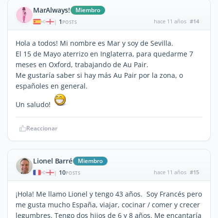
MarAlways!
Miembro
1
hace 11 años
#14
|
POSTS
Hola a todos! Mi nombre es Mar y soy de Sevilla.
El 15 de Mayo aterrizo en Inglaterra, para quedarme 7
meses en Oxford, trabajando de Au Pair.
Me gustaría saber si hay más Au Pair por la zona, o
españoles en general.
Un saludo!
Reaccionar
Lionel Barré
Miembro
10
hace 11 años
#15
|
POSTS
¡Hola! Me llamo Lionel y tengo 43 años. Soy Francés pero
me gusta mucho España, viajar, cocinar / comer y crecer
legumbres. Tengo dos hijos de 6 y 8 años. Me encantaría