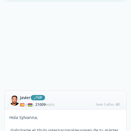
Javier
ViP
21009
hace 5 años
#2
|
POSTS
Hola Sylvanna,
¿Solicitaste el título internacional/europeo de tu máster