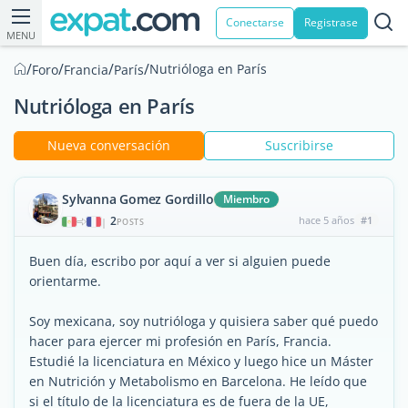
Conectarse
Registrase
MENU
/
/
/
/
Nutrióloga en París
Foro
Francia
París
Nutrióloga en París
Nueva conversación
Suscribirse
Sylvanna Gomez Gordillo
Miembro
2
hace 5 años
#1
|
POSTS
Buen día, escribo por aquí a ver si alguien puede
orientarme.
Soy mexicana, soy nutrióloga y quisiera saber qué puedo
hacer para ejercer mi profesión en París, Francia.
Estudié la licenciatura en México y luego hice un Máster
en Nutrición y Metabolismo en Barcelona. He leído que
si el título de la licenciatura es de fuera de la UE,