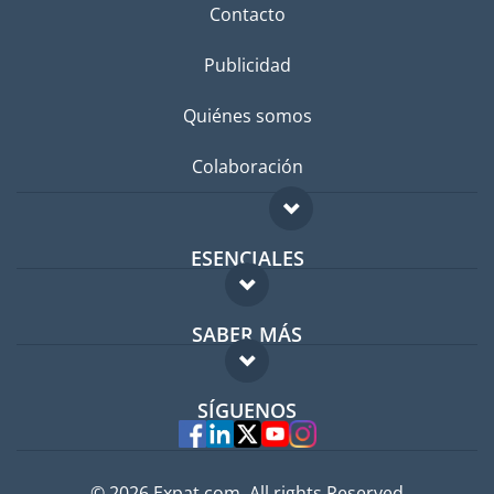
Contacto
Publicidad
Quiénes somos
Colaboración
ESENCIALES
Foro para expatriados
SABER MÁS
Guía para expatriados
FAQ
Trabajos en el extranjero
SÍGUENOS
Expertos
© 2026 Expat.com, All rights Reserved