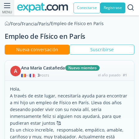
Conectarse
Registrase
MENU
/
/
/
/
Empleo de Físico en París
Foro
Francia
París
Empleo de Físico en París
Nueva conversación
Suscribirse
Ana Maria Castañeda
Nuevo miembro
A
3
el año pasado
#1
|
POSTS
Hola,
A través de este lugar, necesitaría ayuda para encontrar
a mi hijo un empleo de Físico en París. Lleva dos años
deseando poder vivir con su novia allí, sería
inmensamente feliz si alguien nos ayudará, para que
pudieran estar juntos 🥰
Es un chico increíble, responsable, empático, amable,
cariñoso y muy, muy trabajador. Actualmente está