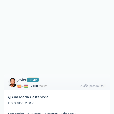
Javier
ViP
21009
el año pasado
#2
|
POSTS
@Ana Maria Castañeda
Hola Ana María,
Soy Javier, community manager de Expat.