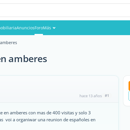
obiliaria
Anuncios
Foro
Más
Eventos
 amberes
Miembros
en amberes
Fotos
#1
hace 13 años
e en amberes con mas de 400 visitas y solo 3
ras voi a organiwar una reunion de españoles en