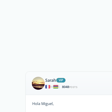
Sarah
ViP
8048
|
POSTS
Hola Miguel,