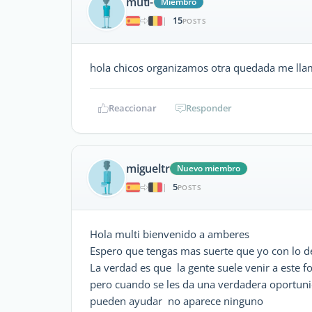
muti-
Miembro
15
|
POSTS
hola chicos organizamos otra quedada me lla
Reaccionar
Responder
migueltr
Nuevo miembro
5
|
POSTS
Hola multi bienvenido a amberes
Espero que tengas mas suerte que yo con lo d
La verdad es que la gente suele venir a este f
pero cuando se les da una verdadera oportuni
pueden ayudar no aparece ninguno