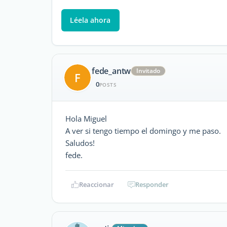
Léela ahora
fede_antw
Invitado
F
0
POSTS
Hola Miguel
A ver si tengo tiempo el domingo y me paso.
Saludos!
fede.
Reaccionar
Responder