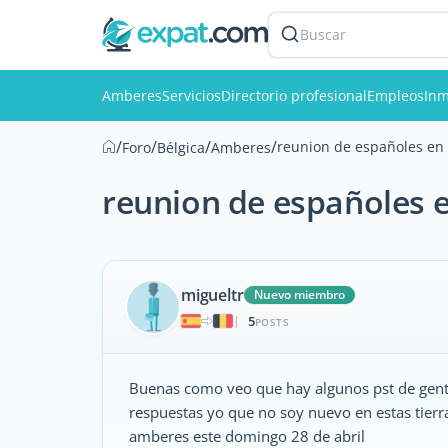
Buscar
Amberes
Servicios
Directorio profesional
Empleos
Inm
/
/
/
/
reunion de españoles en
Foro
Bélgica
Amberes
reunion de españoles 
migueltr
Nuevo miembro
5
|
POSTS
Buenas como veo que hay algunos pst de gent
respuestas yo que no soy nuevo en estas tier
amberes este domingo 28 de abril