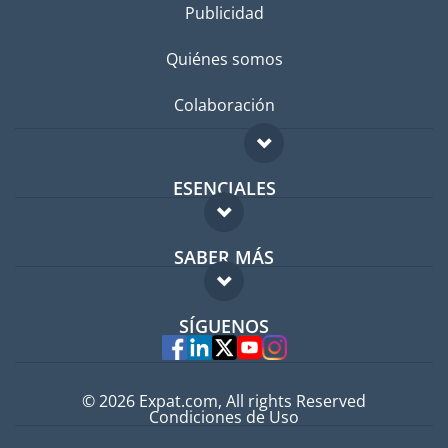
Publicidad
Quiénes somos
Colaboración
ESENCIALES
Foro para expatriados
SABER MÁS
Guía para expatriados
FAQ
Trabajos en el extranjero
SÍGUENOS
Expertos
© 2026 Expat.com, All rights Reserved
Condiciones de Uso