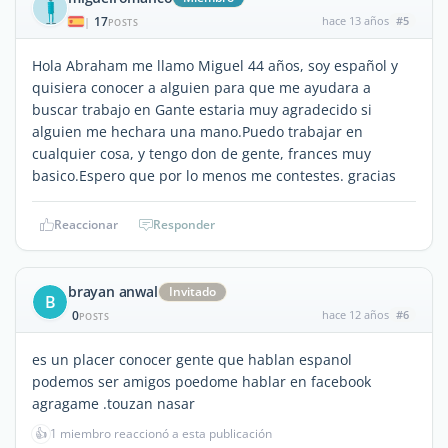
17
hace 13 años
#5
|
POSTS
Hola Abraham me llamo Miguel 44 años, soy español y
quisiera conocer a alguien para que me ayudara a
buscar trabajo en Gante estaria muy agradecido si
alguien me hechara una mano.Puedo trabajar en
cualquier cosa, y tengo don de gente, frances muy
basico.Espero que por lo menos me contestes. gracias
Reaccionar
Responder
brayan anwal
Invitado
B
0
hace 12 años
#6
POSTS
es un placer conocer gente que hablan espanol
podemos ser amigos poedome hablar en facebook
agragame .touzan nasar
👍
1 miembro reaccionó a esta publicación