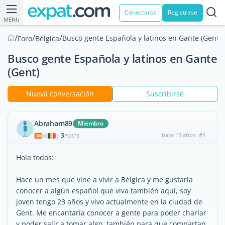
Conectarse
Registrase
MENU
/
/
/
Busco gente Española y latinos en Gante (Gent)
Foro
Bélgica
Busco gente Española y latinos en Gante
(Gent)
Nueva conversación
Suscribirse
Abraham89
Miembro
3
hace 13 años
#1
|
POSTS
Hola todos:
Hace un mes que vine a vivir a Bélgica y me gustaría
conocer a algún español que viva también aquí, soy
joven tengo 23 años y vivo actualmente en la ciudad de
Gent. Me encantaría conocer a gente para poder charlar
y poder salir a tomar algo, también para que compartan