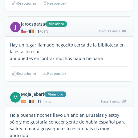
Reaccionar
Responder
jaroesparza
Miembro
J
1
hace 11 años
#8
|
POSTS
Hay un lugar llamado negocito cerca de la biblioteca en
la estacion sur
ahi puedes encontrar muchos habla hispana
Reaccionar
Responder
Moja jebari
Miembro
M
17
hace 9 años
#9
|
POSTS
Hola buenas noches llevo un año en Bruselas y estoy
sólo y me gustaría conocer gente de habla español para
salir y tomar algo ya que esto es un país es muy
aburrido