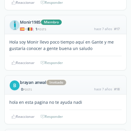
Reaccionar
Responder
Monir1985
Miembro
1
hace 7 años
#17
|
POSTS
Hola soy Monir llevo poco tiempo aquí en Gante y me
gustaría conocer a gente buena un saludo
Reaccionar
Responder
brayan anwal
Invitado
B
0
hace 7 años
#18
POSTS
hola en esta pagina no te ayuda nadi
Reaccionar
Responder