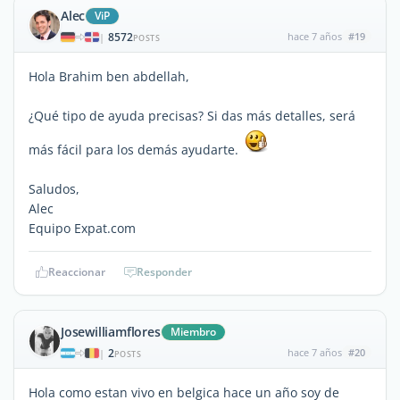
Alec
ViP
8572
hace 7 años
#19
|
POSTS
Hola Brahim ben abdellah,
¿Qué tipo de ayuda precisas? Si das más detalles, será
más fácil para los demás ayudarte.
Saludos,
Alec
Equipo Expat.com
Reaccionar
Responder
Josewilliamflores
Miembro
2
hace 7 años
#20
|
POSTS
Hola como estan vivo en belgica hace un año soy de