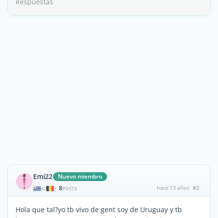
Respuestas
Emi22
Nuevo miembro
8
hace 13 años
#2
|
POSTS
Hola que tal?yo tb vivo de gent soy de Uruguay y tb