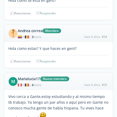
Hola como se está en gent?
Reaccionar
Responder
Andrea correa
Miembro
3
hace 9 años
#14
|
POSTS
Hola como estas? Y que haces en gent?
Reaccionar
Responder
Marialucia17
Nuevo miembro
M
4
hace 9 años
#15
|
POSTS
Vivo cerca a Gante,estoy estudiando y al mismo tiempo
tb trabajo. Ya tengo un par años x aquí pero en Gante no
conosco mucha gente de habla hispana. Tu vives hace