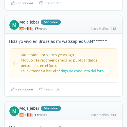
Reaccionar
Responder
Moja jebari
Miembro
M
17
hace 9 años
#12
|
POSTS
Hola yo vivo en Bruselas mi watssap es 0034******
Moderado por
Vero
9 years ago
Motivo : Te recomendamos no publicar datos
personales en el foro.
Te invitamos a leer el
código de conducta del foro
Reaccionar
Responder
Moja jebari
Miembro
M
17
hace 9 años
#13
|
POSTS