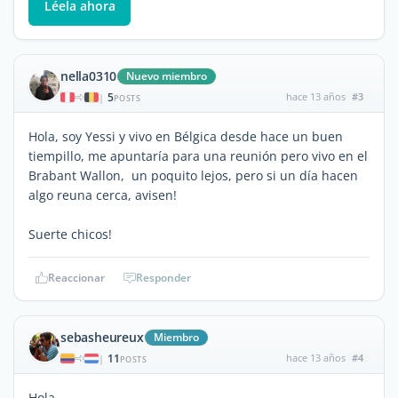
Léela ahora
nella0310
Nuevo miembro
5
hace 13 años
#3
|
POSTS
Hola, soy Yessi y vivo en Bélgica desde hace un buen
tiempillo, me apuntaría para una reunión pero vivo en el
Brabant Wallon, un poquito lejos, pero si un día hacen
algo reuna cerca, avisen!
Suerte chicos!
Reaccionar
Responder
sebasheureux
Miembro
11
hace 13 años
#4
|
POSTS
Hola