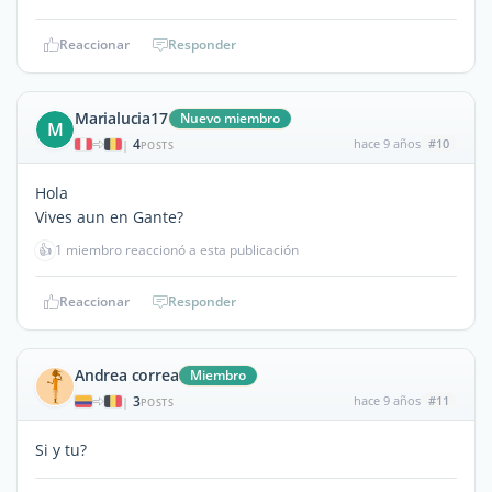
Reaccionar
Responder
Marialucia17
Nuevo miembro
M
4
hace 9 años
#10
|
POSTS
Hola
Vives aun en Gante?
👍
1 miembro reaccionó a esta publicación
Reaccionar
Responder
Andrea correa
Miembro
3
hace 9 años
#11
|
POSTS
Si y tu?