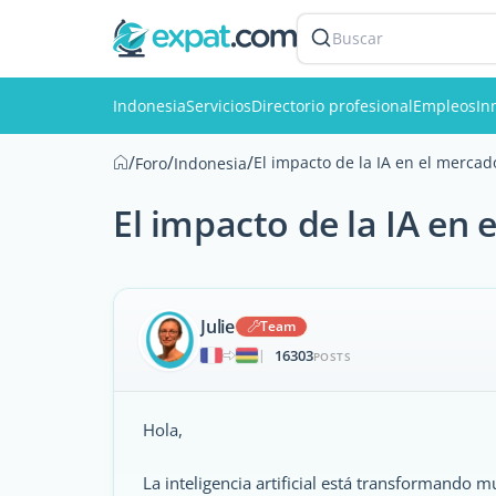
Buscar
Indonesia
Servicios
Directorio profesional
Empleos
In
/
/
/
El impacto de la IA en el mercad
Foro
Indonesia
El impacto de la IA en
Julie
Team
16303
|
POSTS
Hola,
La inteligencia artificial está transformando 