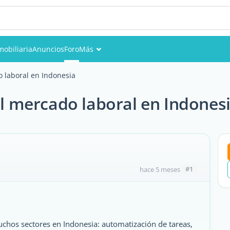
mobiliaria
Anuncios
Foro
Más
Eventos
o laboral en Indonesia
Miembros
 el mercado laboral en Indones
Fotos
#1
hace 5 meses
muchos sectores en Indonesia: automatización de tareas,