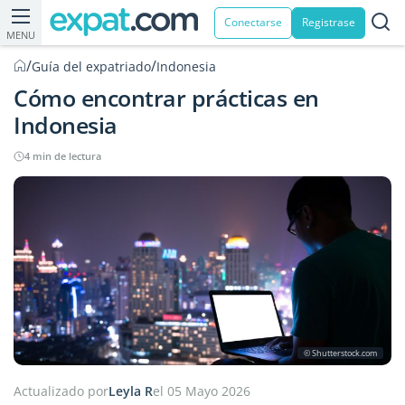
Conectarse
Registrase
MENU
/
/
Guía del expatriado
Indonesia
Cómo encontrar prácticas en
Indonesia
4 min de lectura
© Shutterstock.com
Actualizado por
Leyla R
el 05 Mayo 2026