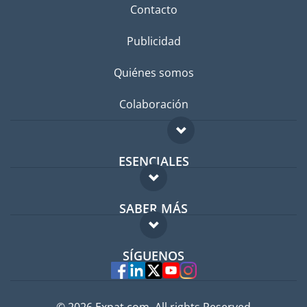
Contacto
Publicidad
Quiénes somos
Colaboración
ESENCIALES
Foro para expatriados
SABER MÁS
Guía para expatriados
FAQ
Trabajos en el extranjero
SÍGUENOS
Expertos