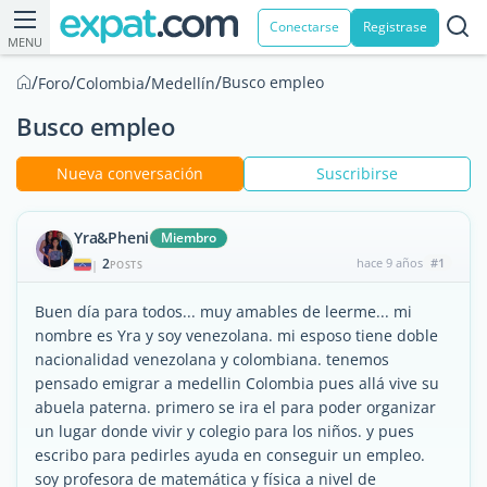
Conectarse
Registrase
MENU
/
/
/
/
Busco empleo
Foro
Colombia
Medellín
Busco empleo
Nueva conversación
Suscribirse
Yra&Pheni
Miembro
2
hace 9 años
#1
|
POSTS
Buen día para todos... muy amables de leerme... mi
nombre es Yra y soy venezolana. mi esposo tiene doble
nacionalidad venezolana y colombiana. tenemos
pensado emigrar a medellin Colombia pues allá vive su
abuela paterna. primero se ira el para poder organizar
un lugar donde vivir y colegio para los niños. y pues
escribo para pedirles ayuda en conseguir un empleo.
soy profesora de matemática y física a nivel de