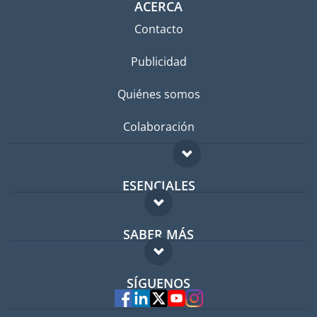
ACERCA
Contacto
Publicidad
Quiénes somos
Colaboración
ESENCIALES
Foro para expatriados
SABER MÁS
Guía para expatriados
FAQ
Trabajos en el extranjero
SÍGUENOS
Expertos