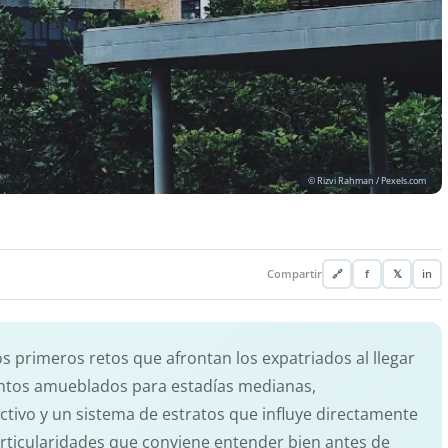
© Rizvi Rahman / Pexels.com
Compartir
🔗
f
𝕏
in
s primeros retos que afrontan los expatriados al llegar
ntos amueblados para estadías medianas,
ctivo y un sistema de estratos que influye directamente
 particularidades que conviene entender bien antes de