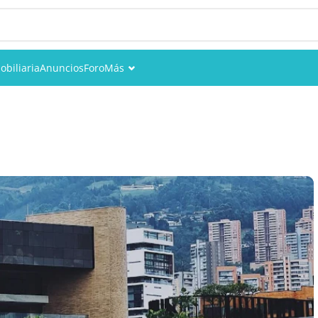
obiliaria
Anuncios
Foro
Más
Eventos
Miembros
Fotos