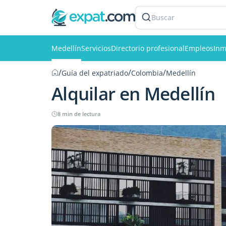
Buscar
Medellín
Servicios
Directorio profesional
Empleos
Inm
/
/
/
Guía del expatriado
Colombia
Medellín
Alquilar en Medellín
8 min de lectura