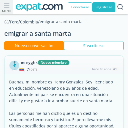
Conectarse
Registrase
MENU
/
/
/
emigrar a santa marta
Foro
Colombia
emigrar a santa marta
Nueva conversación
Suscribirse
henryghk
Nuevo miembro
7
hace 10 años
#1
|
POSTS
Buenas, mi nombre es Henry Gonzalez. Soy licenciado
en educación, venezolano de 28 años de edad.
Actualmente mi país se encuentra en una situación
difícil y me gustaría ir a probar suerte en santa marta.
Las personas me han dicho que es un destino
sumamente hermoso y turístico. Espero llevarme mis
títulos apostillados por si aparece alguna oportunidad,