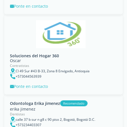
Ponte en contacto
Soluciones del Hogar 360
Oscar
Contratistas
Cl 49 Sur #43 B-33, Zona 8 Envigado, Antioquia
+573044563939
Ponte en contacto
Odontologa Erika jimenez
Recomendado
erika jimenez
Dentistas
calle 37 b sur n g8 c 90 piso 2, Bogotá, Bogotá D.C.
+573234403307