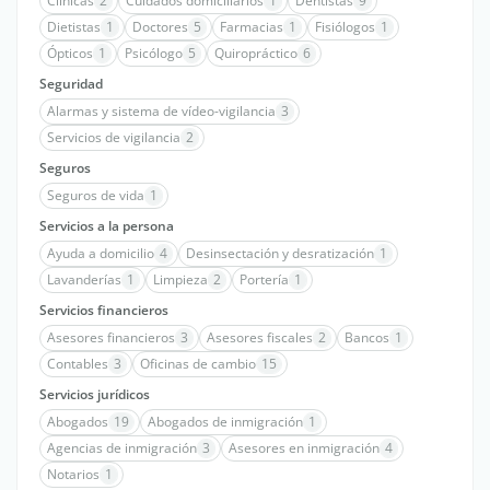
Clínicas
2
Cuidados domiciliarios
1
Dentistas
9
Dietistas
1
Doctores
5
Farmacias
1
Fisiólogos
1
Ópticos
1
Psicólogo
5
Quiropráctico
6
Seguridad
Alarmas y sistema de vídeo-vigilancia
3
Servicios de vigilancia
2
Seguros
Seguros de vida
1
Servicios a la persona
Ayuda a domicilio
4
Desinsectación y desratización
1
Lavanderías
1
Limpieza
2
Portería
1
Servicios financieros
Asesores financieros
3
Asesores fiscales
2
Bancos
1
Contables
3
Oficinas de cambio
15
Servicios jurídicos
Abogados
19
Abogados de inmigración
1
Agencias de inmigración
3
Asesores en inmigración
4
Notarios
1