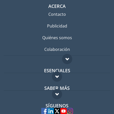
ACERCA
Contacto
Publicidad
Quiénes somos
Colaboración
ESENCIALES
Foro para expatriados
SABER MÁS
Guía para expatriados
FAQ
Trabajos en el extranjero
SÍGUENOS
Expertos