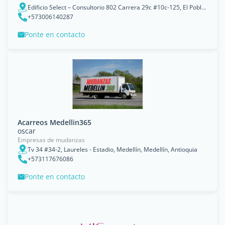
Edificio Select – Consultorio 802 Carrera 29c #10c-125, El Poblado, Medellín, Antioquia
+573006140287
Ponte en contacto
Acarreos Medellin365
oscar
Empresas de mudanzas
Tv 34 #34-2, Laureles - Estadio, Medellín, Medellín, Antioquia
+573117676086
Ponte en contacto