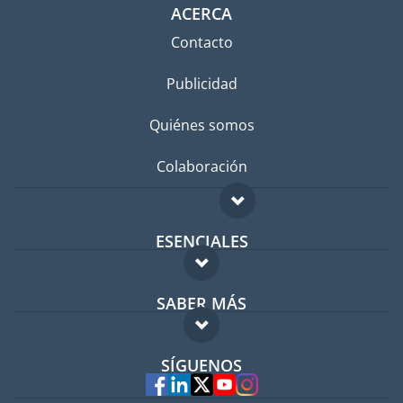
ACERCA
Contacto
Publicidad
Quiénes somos
Colaboración
ESENCIALES
Foro para expatriados
SABER MÁS
Guía para expatriados
FAQ
Trabajos en el extranjero
SÍGUENOS
Expertos