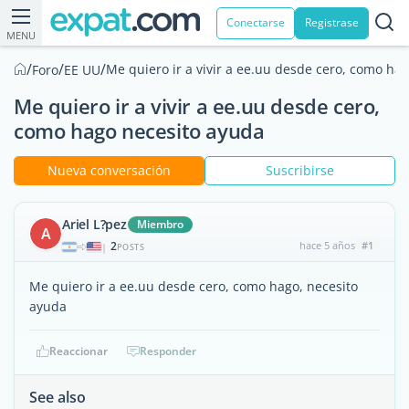
Conectarse
Registrase
MENU
/
/
/
Me quiero ir a vivir a ee.uu desde cero, como ha
Foro
EE UU
Me quiero ir a vivir a ee.uu desde cero,
como hago necesito ayuda
Nueva conversación
Suscribirse
Ariel L?pez
Miembro
A
2
hace 5 años
#1
|
POSTS
Me quiero ir a ee.uu desde cero, como hago, necesito
ayuda
Reaccionar
Responder
See also