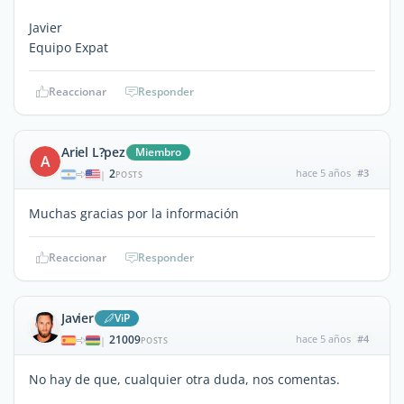
Javier
Equipo Expat
Reaccionar
Responder
Ariel L?pez
Miembro
A
2
hace 5 años
#3
|
POSTS
Muchas gracias por la información
Reaccionar
Responder
Javier
ViP
21009
hace 5 años
#4
|
POSTS
No hay de que, cualquier otra duda, nos comentas.