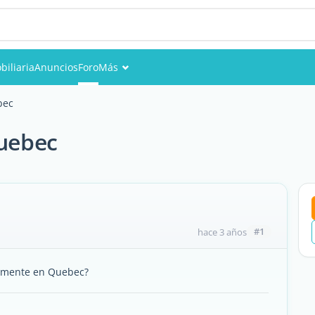
biliaria
Anuncios
Foro
Más
Eventos
bec
Miembros
Quebec
Fotos
#1
hace 3 años
adamente en Quebec?