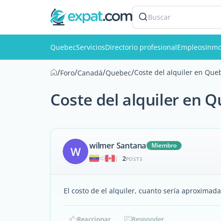
Buscar
Quebec
Servicios
Directorio profesional
Empleos
Inmo
/
/
/
/
Coste del alquiler en Que
Foro
Canadá
Quebec
Coste del alquiler en 
wilmer Santana
Miembro
W
2
|
POSTS
El costo de el alquiler, cuanto sería aproxim
Reaccionar
Responder