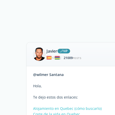
Javier
ViP
21009
|
POSTS
@wilmer Santana
Hola,
Te dejo estos dos enlaces:
Alojamiento en Quebec (cómo buscarlo)
Coste de la vida en Quebec