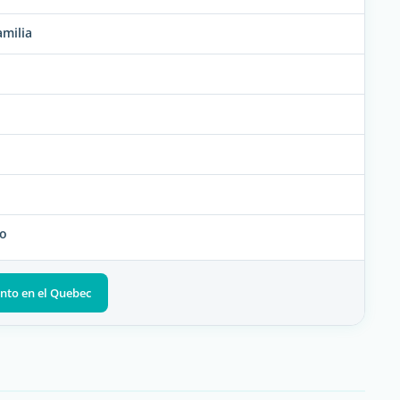
amilia
co
ento en el Quebec