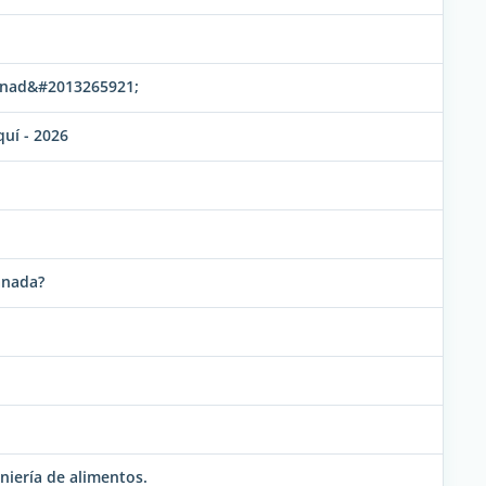
Canad&#2013265921;
uí - 2026
anada?
niería de alimentos.