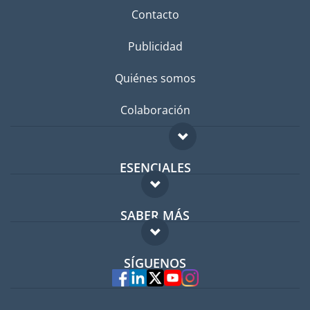
Contacto
Publicidad
Quiénes somos
Colaboración
ESENCIALES
Foro para expatriados
SABER MÁS
Guía para expatriados
FAQ
Trabajos en el extranjero
SÍGUENOS
Expertos