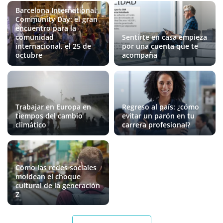
Barcelona International
Community Day: el gran
encuentro para la
comunidad
Sentirte en casa empieza
internacional, el 25 de
por una cuenta que te
octubre
acompaña
Trabajar en Europa en
Regreso al país: ¿cómo
tiempos del cambio
evitar un parón en tu
climático
carrera profesional?
Cómo las redes sociales
moldean el choque
cultural de la generación
Z