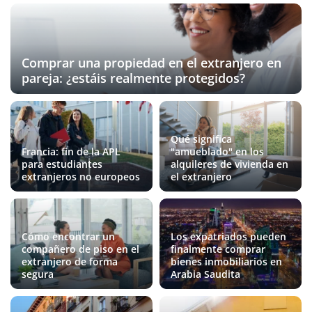
Comprar una propiedad en el extranjero en
pareja: ¿estáis realmente protegidos?
Qué significa
Francia: fin de la APL
"amueblado" en los
para estudiantes
alquileres de vivienda en
extranjeros no europeos
el extranjero
Cómo encontrar un
Los expatriados pueden
compañero de piso en el
finalmente comprar
extranjero de forma
bienes inmobiliarios en
segura
Arabia Saudita