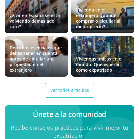
Vivienda en el
¿Vivir en España se está
extranjero: ¿dónde
volviendo demasiado
comprar o alquilar al
caro?
mejor precio?
Derechos esenciales que
debes tener en cuenta
antes de alquilar una
Viviendas únicas en el
propiedad en el
mundo: Qué esperar
extranjero
como expatriado
Ver todos artículos
Únete a la comunidad
Recibe consejos prácticos para vivir mejor tu
expatriación