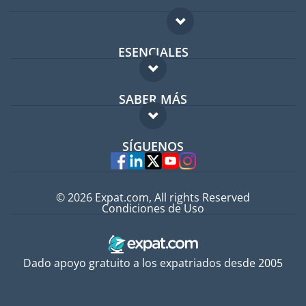
ESENCIALES
Foro para expatriados
SABER MÁS
Guía para expatriados
FAQ
Trabajos en el extranjero
SÍGUENOS
Expertos
© 2026 Expat.com, All rights Reserved
Condiciones de Uso
Dado apoyo gratuito a los expatriados desde 2005