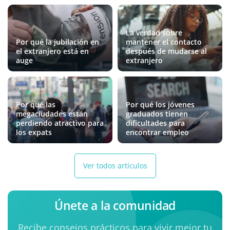
La verdad sobre
Por qué la jubilación en
mantener el contacto
el extranjero está en
después de mudarse al
auge
extranjero
Por qué las
Por qué los jóvenes
megaciudades están
graduados tienen
perdiendo atractivo para
dificultades para
los expats
encontrar empleo
Ver todos artículos
Únete a la comunidad
Recibe consejos prácticos para vivir mejor tu