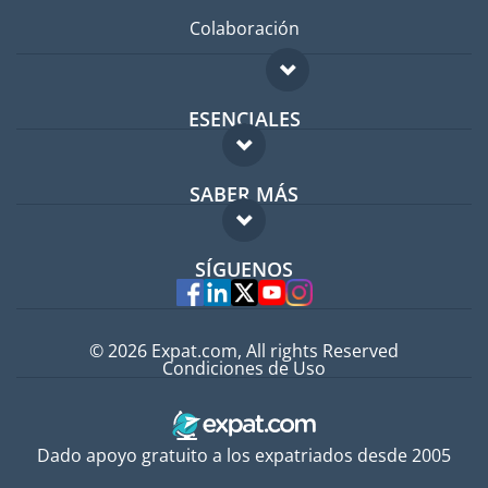
Colaboración
ESENCIALES
Foro para expatriados
SABER MÁS
Guía para expatriados
FAQ
Trabajos en el extranjero
SÍGUENOS
Expertos
© 2026 Expat.com, All rights Reserved
Condiciones de Uso
Dado apoyo gratuito a los expatriados desde 2005