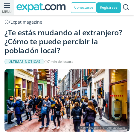
Conectarse
Registrase
MENU
/
Expat magazine
¿Te estás mudando al extranjero?
¿Cómo te puede percibir la
población local?
ÚLTIMAS NOTICAS
7 min de lectura
© Harry Beugelink / Shutterstock.com