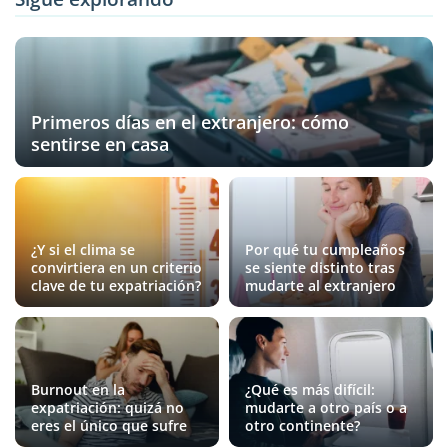
Primeros días en el extranjero: cómo
sentirse en casa
¿Y si el clima se
Por qué tu cumpleaños
convirtiera en un criterio
se siente distinto tras
clave de tu expatriación?
mudarte al extranjero
Burnout en la
¿Qué es más difícil:
expatriación: quizá no
mudarte a otro país o a
eres el único que sufre
otro continente?