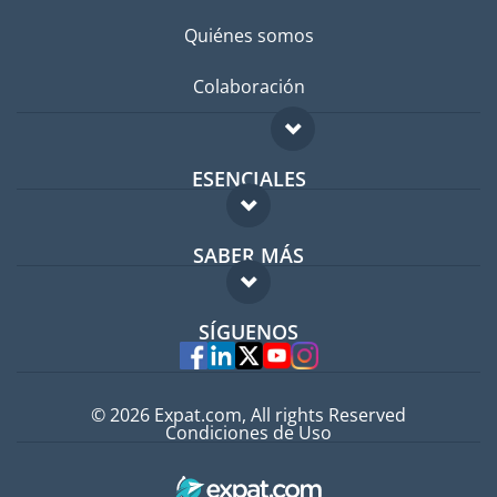
Quiénes somos
Colaboración
ESENCIALES
Foro para expatriados
SABER MÁS
Guía para expatriados
FAQ
Trabajos en el extranjero
SÍGUENOS
Expertos
© 2026 Expat.com, All rights Reserved
Condiciones de Uso