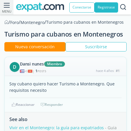
Conectarse
Registrase
MENU
/
/
/
Turismo para cubanos en Montenegros
Foro
Montenegro
Turismo para cubanos en Montenegros
Nueva conversación
Suscribirse
Dansi nunes
Miembro
D
1
hace 4 años
#1
|
POSTS
Soy cubano quiero hacer Turismo a Montenegro. Que
requisitos necesito
Reaccionar
Responder
See also
Vivir en el Montenegro: la guía para expatriados
- Guia