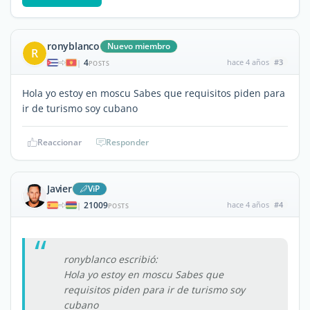
ronyblanco
Nuevo miembro
R
4
hace 4 años
#3
|
POSTS
Hola yo estoy en moscu Sabes que requisitos piden para
ir de turismo soy cubano
Reaccionar
Responder
Javier
ViP
21009
hace 4 años
#4
|
POSTS
ronyblanco escribió:
Hola yo estoy en moscu Sabes que
requisitos piden para ir de turismo soy
cubano