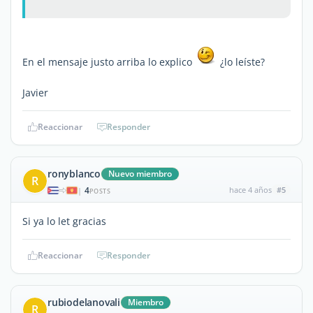
En el mensaje justo arriba lo explico
¿lo leíste?
Javier
Reaccionar
Responder
ronyblanco
Nuevo miembro
R
4
hace 4 años
#5
|
POSTS
Si ya lo let gracias
Reaccionar
Responder
rubiodelanovali
Miembro
R