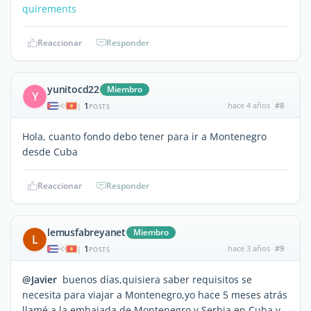
quirements
Reaccionar
Responder
yunitocd22
Miembro
Y
1
hace 4 años
#8
|
POSTS
Hola, cuanto fondo debo tener para ir a Montenegro
desde Cuba
Reaccionar
Responder
lemusfabreyanet
Miembro
L
1
hace 3 años
#9
|
POSTS
@Javier
buenos días,quisiera saber requisitos se
necesita para viajar a Montenegro,yo hace 5 meses atrás
llamé a la embajada de Montenegro y Serbia en Cuba y