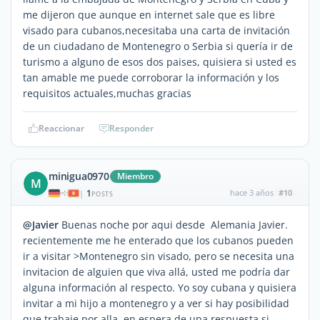
me dijeron que aunque en internet sale que es libre
visado para cubanos,necesitaba una carta de invitación
de un ciudadano de Montenegro o Serbia si quería ir de
turismo a alguno de esos dos paises, quisiera si usted es
tan amable me puede corroborar la información y los
requisitos actuales,muchas gracias
Reaccionar
Responder
minigua0970
Miembro
M
1
hace 3 años
#10
|
POSTS
@Javier
Buenas noche por aqui desde Alemania Javier.
recientemente me he enterado que los cubanos pueden
ir a visitar >Montenegro sin visado, pero se necesita una
invitacion de alguien que viva allá, usted me podría dar
alguna información al respecto. Yo soy cubana y quisiera
invitar a mi hijo a montenegro y a ver si hay posibilidad
que trabaje por alla. en espera de una respuesta si