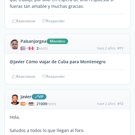
fueras tan amable y muchas gracias.
Reaccionar
Responder
Paisanjorgea
Miembro
2
hace 2 años
#11
|
POSTS
@Javier Cómo viajar de Cuba para Montenegro
Reaccionar
Responder
Javier
ViP
21009
hace 2 años
#12
|
POSTS
Hola,
Saludos a todos lo que llegan al foro.