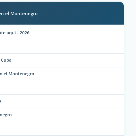
 en el Montenegro
te aquí - 2026
 Cuba
en el Montenegro
o
enegro