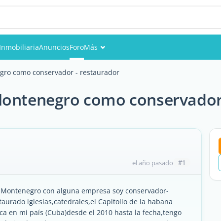
Inmobiliaria
Anuncios
Foro
Más
Eventos
gro como conservador - restaurador
Miembros
Montenegro como conservador
Fotos
#1
el año pasado
n Montenegro con alguna empresa soy conservador-
aurado iglesias,catedrales,el Capitolio de la habana
ica en mi país (Cuba)desde el 2010 hasta la fecha,tengo