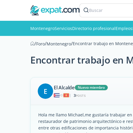
Buscar
Montenegro
Servicios
Directorio profesional
Empleos
/
/
/
Encontrar trabajo en Montene
Foro
Montenegro
Encontrar trabajo en 
El Alcalde
Nuevo miembro
E
3
|
POSTS
Hola me llamo Michael,me gustaría trabajar e
restaurador de patrimonio arquitectónico e rest
entre otras edificaciones de importancia histór