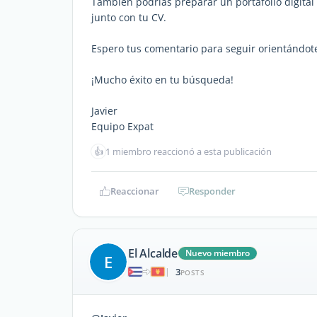
También podrías preparar un portafolio digital 
junto con tu CV.
Espero tus comentario para seguir orientándot
¡Mucho éxito en tu búsqueda!
Javier
Equipo Expat
👍
1 miembro reaccionó a esta publicación
Reaccionar
Responder
El Alcalde
Nuevo miembro
E
3
|
POSTS