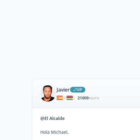
Javier
ViP
21009
|
POSTS
@El Alcalde
Hola Michael,