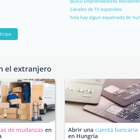
Busco Emprendedores Residentes
Canales de TV espanoles
hola hay algun expatriado de hu
ticipa
n el extranjero
as de mudanzas
en
Abrir una
cuenta bancaria
a
en Hungría