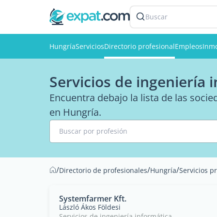
Buscar
Hungría
Servicios
Directorio profesional
Empleos
Inmo
Servicios de ingeniería
Encuentra debajo la lista de las socie
en Hungría.
Buscar por profesión
/
/
/
Directorio de profesionales
Hungría
Servicios p
Systemfarmer Kft.
László Ákos Földesi
Servicios de ingeniería informática