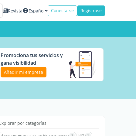
Conectarse
Registrase
Revista
Español
Promociona tus servicios y
gana visibilidad
Añadir mi empresa
Explorar por categorías
Asesores en administración de empresa
3
BPO
1