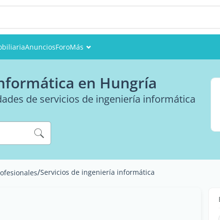
biliaria
Anuncios
Foro
Más
Eventos
 informática en Hungría
Miembros
dades de servicios de ingeniería informática
Fotos
/
Servicios de ingeniería informática
rofesionales