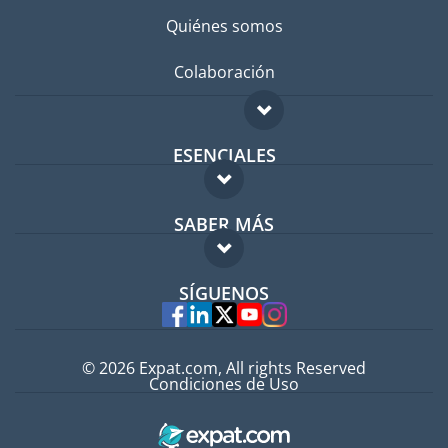
Quiénes somos
Colaboración
ESENCIALES
Foro para expatriados
SABER MÁS
Guía para expatriados
FAQ
Trabajos en el extranjero
SÍGUENOS
Expertos
© 2026 Expat.com, All rights Reserved
Condiciones de Uso