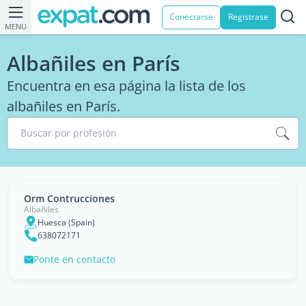
Conectarse
Registrase
MENU
Albañiles en París
Encuentra en esa página la lista de los
albañiles en París.
Buscar por profesión
Orm Contrucciones
Albañiles
Huesca (Spain)
638072171
Ponte en contacto