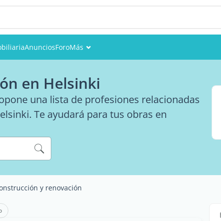
biliaria
Anuncios
Foro
Más
Eventos
ón en Helsinki
Miembros
opone una lista de profesiones relacionadas
elsinki. Te ayudará para tus obras en
Fotos
onstrucción y renovación
o