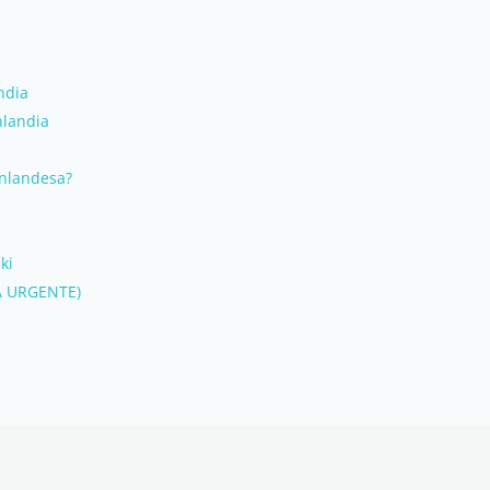
ndia
nlandia
inlandesa?
ki
DA URGENTE)