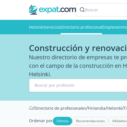
Buscar
Helsinki
Servicios
Directorio profesional
Empleos
Inmo
Construcción y renovaci
Nuestro directorio de empresas te pr
con el campo de la construcción en H
Helsinki.
Buscar por profesión
/
/
/
/
C
Directorio de profesionales
Finlandia
Helsinki
Ordenar por
Últimos
Recomendaciones
Alfabétic