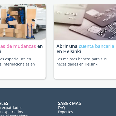
as de mudanzas
en
Abrir una
cuenta bancaria
i
en Helsinki
es especialista en
Los mejores bancos para sus
 internacionales en
necesidades en Helsinki.
ALES
SABER MÁS
a expatriados
FAQ
a expatriados
Expertos
en el extranjero