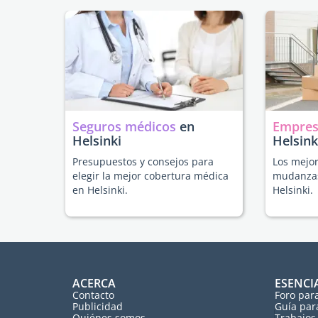
Seguros médicos
en
Empres
Helsinki
Helsink
Presupuestos y consejos para
Los mejor
elegir la mejor cobertura médica
mudanzas
en Helsinki.
Helsinki.
ACERCA
ESENCI
Contacto
Foro par
Publicidad
Guía par
Quiénes somos
Trabajos 