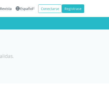
Revista
Español
Conectarse
Registrase
English
Français
Italiano
alidas.