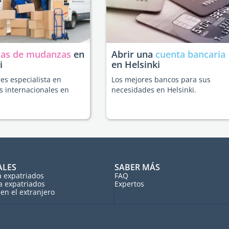
as de mudanzas
en
Abrir una
cuenta bancaria
i
en Helsinki
es especialista en
Los mejores bancos para sus
 internacionales en
necesidades en Helsinki.
ALES
SABER MÁS
a expatriados
FAQ
a expatriados
Expertos
en el extranjero