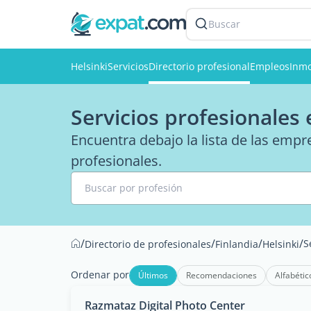
Buscar
Helsinki
Servicios
Directorio profesional
Empleos
Inmo
Servicios profesionales 
Encuentra debajo la lista de las emp
profesionales.
Buscar por profesión
/
/
/
/
S
Directorio de profesionales
Finlandia
Helsinki
Ordenar por
Últimos
Recomendaciones
Alfabétic
Razmataz Digital Photo Center