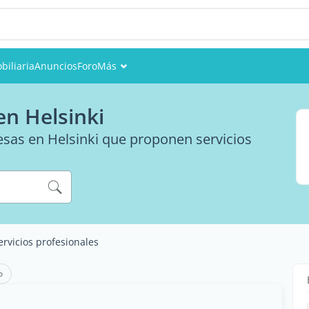
biliaria
Anuncios
Foro
Más
Eventos
en Helsinki
Miembros
resas en Helsinki que proponen servicios
Fotos
ervicios profesionales
o