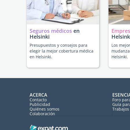
Seguros médicos
en
Empres
Helsinki
Helsink
Presupuestos y consejos para
Los mejor
elegir la mejor cobertura médica
mudanzas
en Helsinki.
Helsinki.
ACERCA
ESENCI
Contacto
Foro par
Publicidad
Guía par
Quiénes somos
Trabajos 
Colaboración