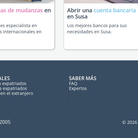
as de mudanzas
en
Abrir una
cuenta bancaria
en Susa
es especialista en
Los mejores bancos para sus
 internacionales en
necesidades en Susa.
ALES
SABER MÁS
a expatriados
FAQ
a expatriados
Expertos
en el extranjero
 2005
© 2026 