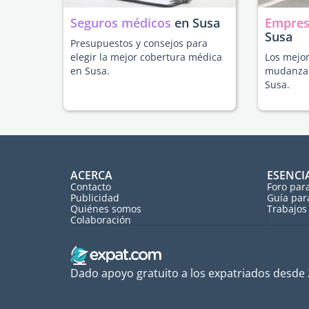
Seguros médicos
en Susa
Empres
Susa
Presupuestos y consejos para
elegir la mejor cobertura médica
Los mejor
en Susa.
mudanzas
Susa.
ACERCA
ESENCI
Contacto
Foro par
Publicidad
Guía par
Quiénes somos
Trabajos 
Colaboración
Dado apoyo gratuito a los expatriados desde