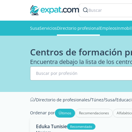
Buscar
Susa
Servicios
Directorio profesional
Empleos
Inmobil
Centros de formación p
Encuentra debajo la lista de los cent
Buscar por profesión
/
/
/
/
Directorio de profesionales
Túnez
Susa
Educac
Ordenar por
Últimos
Recomendaciones
Alfabétic
Eduka Tunisie
Recomendado