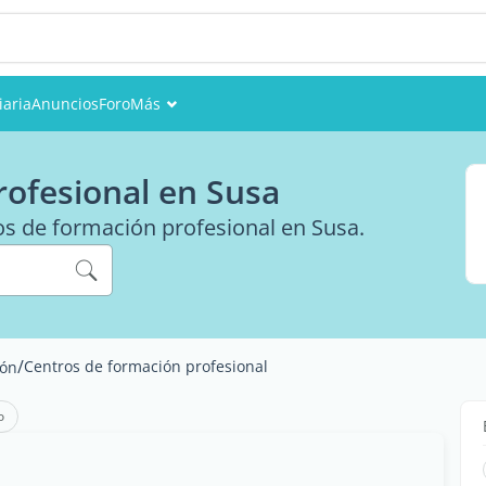
iaria
Anuncios
Foro
Más
Eventos
rofesional en Susa
Miembros
ros de formación profesional en Susa.
Fotos
/
Centros de formación profesional
ión
o