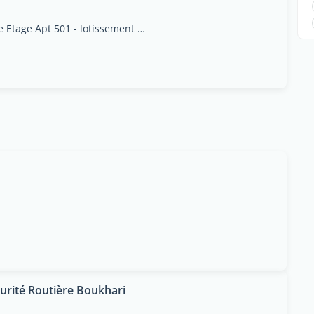
Immeuble Aoun - 5eme Etage Apt 501 - lotissement stade lamine rue 20 mars cité Jawhara, Sousse
urité Routière Boukhari