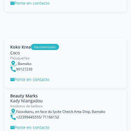
Ponte en contacto
Koko Krea
Recomendado
Coco
Peluquerías
, Bamako
90127230
Ponte en contacto
Beauty Marks
Kady Niangadou
Institutos de belleza
Fassokanu, en face du lycée Cheick Anta Diop, Bamako
+22399445555/ 71166152
Ponte en contacto