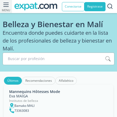
Conectarse
Registrase
MENU
Belleza y Bienestar en Malí
Encuentra donde puedes cuidarte en la lista
de los profesionales de belleza y bienestar en
Malí.
Buscar por profesión
Últimos
Recomendaciones
Alfabético
Mannequins Hôtesses Mode
Eva MAÏGA
Institutos de belleza
Bamako MALI
73363083