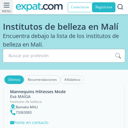
Conectarse
Registrase
MENU
Institutos de belleza en Malí
Encuentra debajo la lista de los institutos de
belleza en Malí.
Buscar por profesión
Últimos
Recomendaciones
Alfabético
Mannequins Hôtesses Mode
Eva MAÏGA
Institutos de belleza
Bamako MALI
73363083
Ponte en contacto