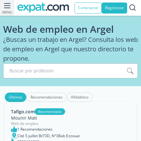
Conectarse
Registrase
MENU
Web de empleo en Argel
¿Buscas un trabajo en Argel? Consulta los web
de empleo en Argel que nuestro directorio te
propone.
Buscar por profesión
Últimos
Recomendaciones
Alfabético
Tafigo.com
Recomendado
Mounir Mati
Web de empleo
1 Recomendaciones
Cité 5 juillet Bt73D, N°3Bab Ezzouar