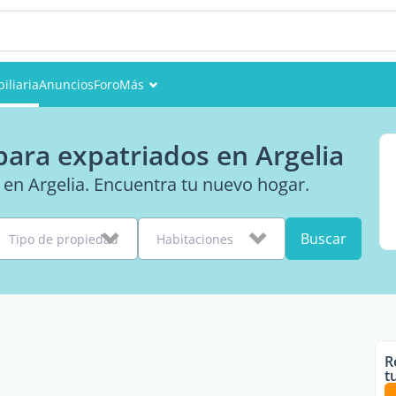
iliaria
Anuncios
Foro
Más
Eventos
para expatriados en Argelia
Miembros
en Argelia. Encuentra tu nuevo hogar.
Fotos
Buscar
Tipo de propiedad
Habitaciones
R
t