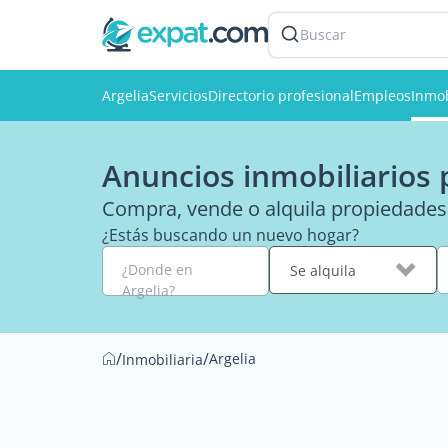
Buscar
Argelia
Servicios
Directorio profesional
Empleos
Inmob
Anuncios inmobiliarios 
Compra, vende o alquila propiedades 
¿Estás buscando un nuevo hogar?
¿Donde en
Se alquila
Argelia?
/
/
Argelia
Inmobiliaria