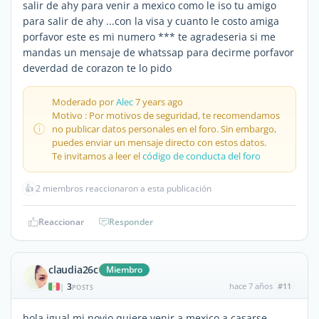
salir de ahy para venir a mexico como le iso tu amigo
para salir de ahy ...con la visa y cuanto le costo amiga
porfavor este es mi numero *** te agradeseria si me
mandas un mensaje de whatssap para decirme porfavor
deverdad de corazon te lo pido
Moderado por
Alec
7 years ago
Motivo : Por motivos de seguridad, te recomendamos
no publicar datos personales en el foro. Sin embargo,
puedes enviar un mensaje directo con estos datos.
Te invitamos a leer el
código de conducta del foro
👍
2 miembros reaccionaron a esta publicación
Reaccionar
Responder
claudia26c
Miembro
3
hace 7 años
#11
|
POSTS
hola igual mi novio quiere venir a mexico a casarse