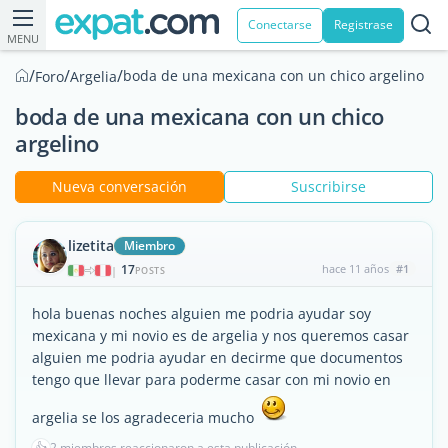
Conectarse
Registrase
MENU
/
/
/
boda de una mexicana con un chico argelino
Foro
Argelia
boda de una mexicana con un chico
argelino
Nueva conversación
Suscribirse
lizetita
Miembro
17
hace 11 años
#1
|
POSTS
hola buenas noches alguien me podria ayudar soy
mexicana y mi novio es de argelia y nos queremos casar
alguien me podria ayudar en decirme que documentos
tengo que llevar para poderme casar con mi novio en
argelia se los agradeceria mucho
👍
2 miembros reaccionaron a esta publicación