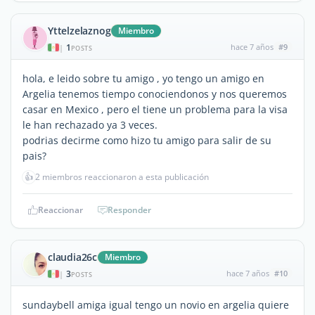
Yttelzelaznog
Miembro
1
hace 7 años
#9
|
POSTS
hola, e leido sobre tu amigo , yo tengo un amigo en
Argelia tenemos tiempo conociendonos y nos queremos
casar en Mexico , pero el tiene un problema para la visa
le han rechazado ya 3 veces.
podrias decirme como hizo tu amigo para salir de su
pais?
👍
2 miembros reaccionaron a esta publicación
Reaccionar
Responder
claudia26c
Miembro
3
hace 7 años
#10
|
POSTS
sundaybell amiga igual tengo un novio en argelia quiere