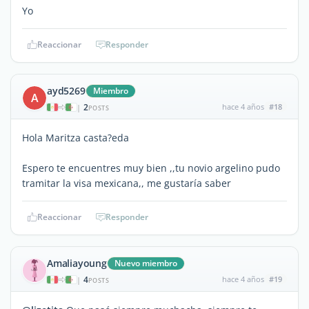
Yo
Reaccionar
Responder
ayd5269
Miembro
A
2
hace 4 años
#18
|
POSTS
Hola Maritza casta?eda
Espero te encuentres muy bien ,,tu novio argelino pudo
tramitar la visa mexicana,, me gustaría saber
Reaccionar
Responder
Amaliayoung
Nuevo miembro
4
hace 4 años
#19
|
POSTS