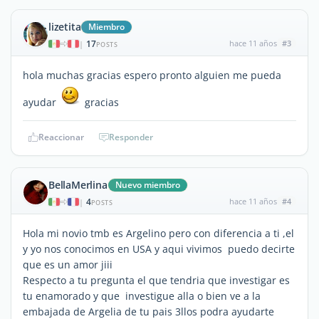
lizetita
Miembro
17
hace 11 años
#3
|
POSTS
hola muchas gracias espero pronto alguien me pueda
ayudar
gracias
Reaccionar
Responder
BellaMerlina
Nuevo miembro
4
hace 11 años
#4
|
POSTS
Hola mi novio tmb es Argelino pero con diferencia a ti ,el
y yo nos conocimos en USA y aqui vivimos puedo decirte
que es un amor jiii
Respecto a tu pregunta el que tendria que investigar es
tu enamorado y que investigue alla o bien ve a la
embajada de Argelia de tu pais 3llos podra ayudarte