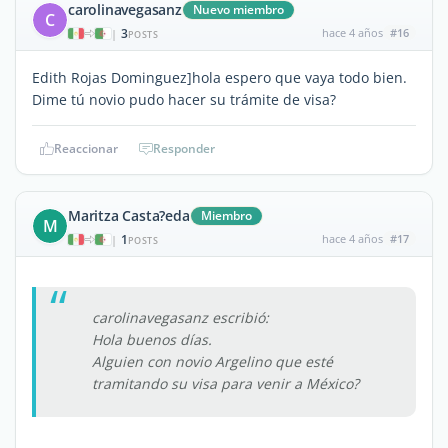
carolinavegasanz
Nuevo miembro
C
3
hace 4 años
#16
|
POSTS
Edith Rojas Dominguez]hola espero que vaya todo bien.
Dime tú novio pudo hacer su trámite de visa?
Reaccionar
Responder
Maritza Casta?eda
Miembro
M
1
hace 4 años
#17
|
POSTS
carolinavegasanz escribió:
Hola buenos días.
Alguien con novio Argelino que esté
tramitando su visa para venir a México?