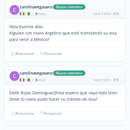
carolinavegasanz
Nuevo miembro
C
3
hace 4 años
#14
|
POSTS
Hola buenos días.
Alguien con novio Argelino que esté tramitando su visa
para venir a México?
Reaccionar
Responder
carolinavegasanz
Nuevo miembro
C
3
hace 4 años
#15
|
POSTS
Edith Rojas Dominguez]hola espero que vaya todo bien.
Dime tú novio pudo hacer su trámite de visa?
Reaccionar
Responder