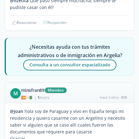
@lizetita
Que pasó siempre muchacha, siempre te
pudiste casar con él?
Reaccionar
Responder
¿Necesitas ayuda con tus trámites
administrativos o de inmigración en Argelia?
Consulta a un consultor espacializado
minsfran89
Miembro
M
1
hace 3 años
#20
|
POSTS
@Joan
hola soy de Paraguay y vivo en España tengo mi
residencia y quiero casarme con un Argelino y necesito
saber si alguien que se caso allí cuales fueron los
documentos que requiere para casarse
Gracias