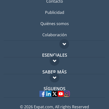
Contacto
Publicidad
Quiénes somos
Colaboración
ESENCIALES
Foro para expatriados
SABER MÁS
Guía para expatriados
FAQ
Trabajos en el extranjero
SÍGUENOS
Expertos
© 2026 Expat.com, All rights Reserved