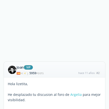
Joan
ViP
5959
hace 11 años
#2
|
POSTS
Hola lizetita,
He desplazado tu discusion al foro de
Argelia
para mejor
visibilidad.