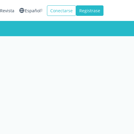
Revista
Español
Conectarse
Registrase
English
Français
Italiano