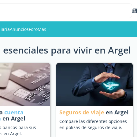
iaria
Anuncios
Foro
Más
 esenciales para vivir en Argel
Eventos
Miembros
Fotos
na
cuenta
Seguros de viaje
en Argel
a
en Argel
Compare las diferentes opciones
s bancos para sus
en pólizas de seguros de viaje.
s en Argel.