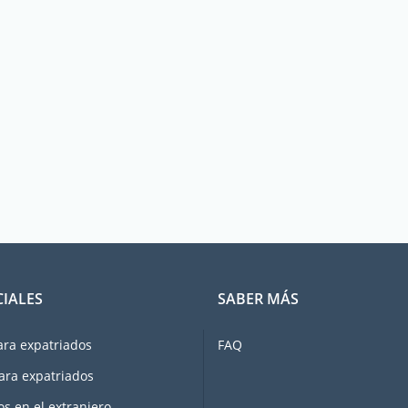
CIALES
SABER MÁS
ara expatriados
FAQ
ara expatriados
os en el extranjero