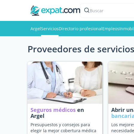
Buscar
Argel
Servicios
Directorio profesional
Empleos
Inmobil
Proveedores de servicios
Seguros médicos
en
Abrir u
Argel
bancari
Presupuestos y consejos para
Los mejore
elegir la mejor cobertura médica
necesidade