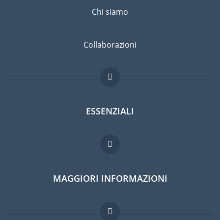
Chi siamo
Collaborazioni
ESSENZIALI
Forum per expat
MAGGIORI INFORMAZIONI
Guida per expat
Lavori all'estero
Domande frequenti