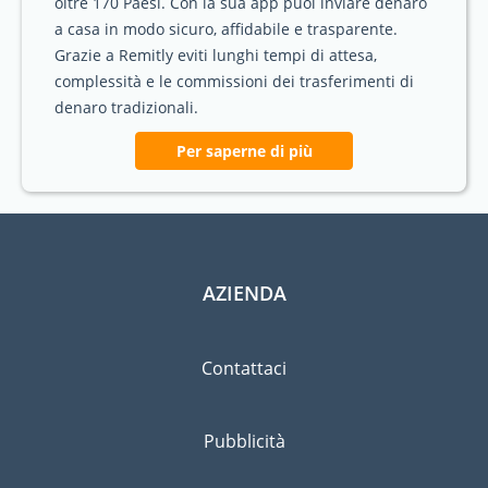
oltre 170 Paesi. Con la sua app puoi inviare denaro
a casa in modo sicuro, affidabile e trasparente.
Grazie a Remitly eviti lunghi tempi di attesa,
complessità e le commissioni dei trasferimenti di
denaro tradizionali.
Per saperne di più
AZIENDA
Contattaci
Pubblicità