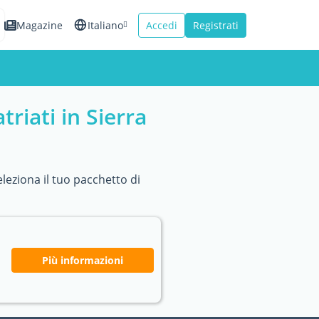
Magazine
Italiano
Accedi
Registrati
English
Español
riati in Sierra
Français
leziona il tuo pacchetto di
Più informazioni