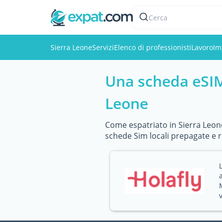
Cerca
Sierra Leone
Servizi
Elenco di professionisti
Lavoro
Im
Una scheda eSIM 
Leone
Come espatriato in Sierra Leone
schede Sim locali prepagate e r
v