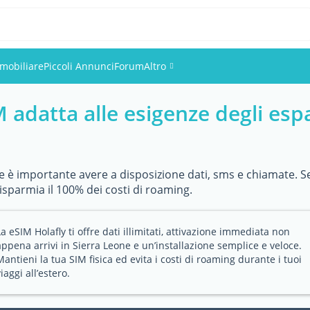
mobiliare
Piccoli Annunci
Forum
Altro
adatta alle esigenze degli espat
Eventi
Utenti
 è importante avere a disposizione dati, sms e chiamate. Se
Foto
isparmia il 100% dei costi di roaming.
La eSIM Holafly ti offre dati illimitati, attivazione immediata non
appena arrivi in Sierra Leone e un’installazione semplice e veloce.
Mantieni la tua SIM fisica ed evita i costi di roaming durante i tuoi
iaggi all’estero.