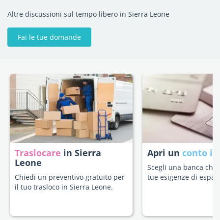
Altre discussioni sul tempo libero in Sierra Leone
Fai le tue domande
Traslocare
in Sierra
Apri un
conto in
Leone
Scegli una banca che s
Chiedi un preventivo gratuito per
tue esigenze di espatr
il tuo trasloco in Sierra Leone.