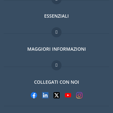
ESSENZIALI
Forum per expat
MAGGIORI INFORMAZIONI
Guida per expat
Domande frequenti
Lavori all'estero
COLLEGATI CON NOI