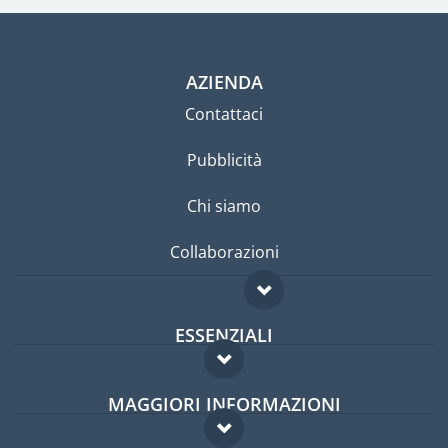
AZIENDA
Contattaci
Pubblicità
Chi siamo
Collaborazioni
ESSENZIALI
Forum per expat
MAGGIORI INFORMAZIONI
Guida per expat
Domande frequenti