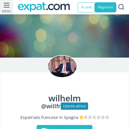
Accedi
Registrati
MENU
wilhelm
@willfr
Utente attivo
Espatriato francese in Spagna