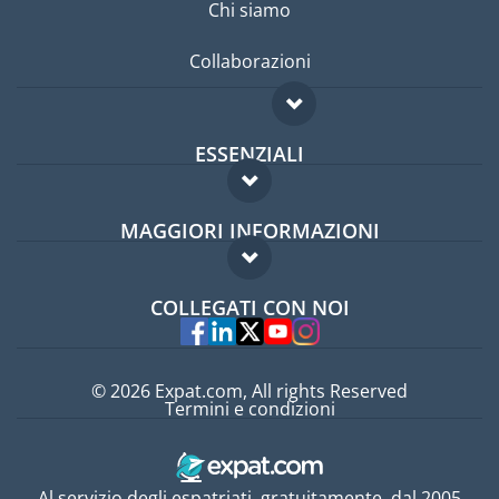
Chi siamo
Collaborazioni
ESSENZIALI
Forum per expat
MAGGIORI INFORMAZIONI
Guida per expat
Domande frequenti
Lavori all'estero
COLLEGATI CON NOI
Esperti
© 2026 Expat.com, All rights Reserved
Termini e condizioni
Al servizio degli espatriati, gratuitamente, dal 2005