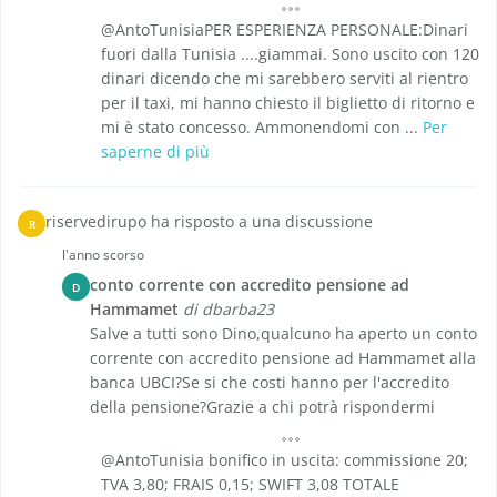
@AntoTunisiaPER ESPERIENZA PERSONALE:Dinari
fuori dalla Tunisia ....giammai. Sono uscito con 120
dinari dicendo che mi sarebbero serviti al rientro
per il taxi, mi hanno chiesto il biglietto di ritorno e
mi è stato concesso. Ammonendomi con ...
Per
saperne di più
riservedirupo ha risposto a una discussione
R
l'anno scorso
conto corrente con accredito pensione ad
D
Hammamet
di dbarba23
Salve a tutti sono Dino,qualcuno ha aperto un conto
corrente con accredito pensione ad Hammamet alla
banca UBCI?Se si che costi hanno per l'accredito
della pensione?Grazie a chi potrà rispondermi
@AntoTunisia bonifico in uscita: commissione 20;
TVA 3,80; FRAIS 0,15; SWIFT 3,08 TOTALE