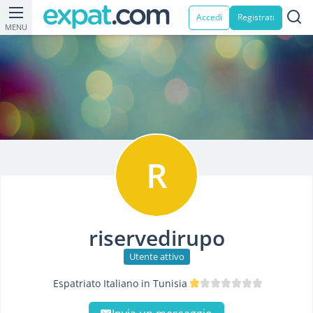
Accedi
Registrati
MENU
R
riservedirupo
Utente attivo
Espatriato Italiano in Tunisia