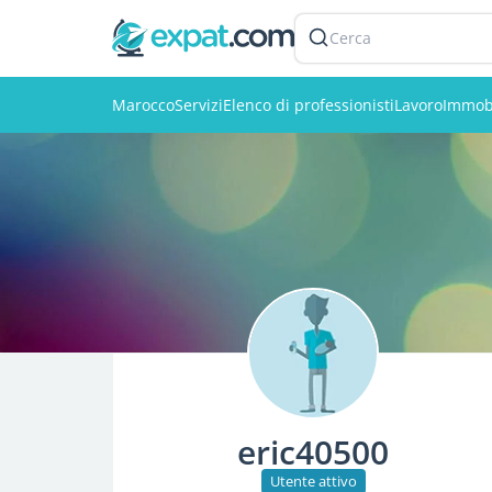
Cerca
Marocco
Servizi
Elenco di professionisti
Lavoro
Immobi
eric40500
Utente attivo