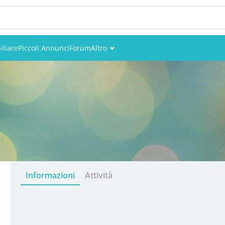
liare
Piccoli Annunci
Forum
Altro
Eventi
Utenti
Foto
Informazioni
Attività