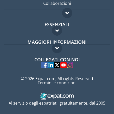
Collaborazioni
ESSENZIALI
Forum per expat
MAGGIORI INFORMAZIONI
Guida per expat
Domande frequenti
Lavori all'estero
COLLEGATI CON NOI
Esperti
© 2026 Expat.com, All rights Reserved
Termini e condizioni
Al servizio degli espatriati, gratuitamente, dal 2005