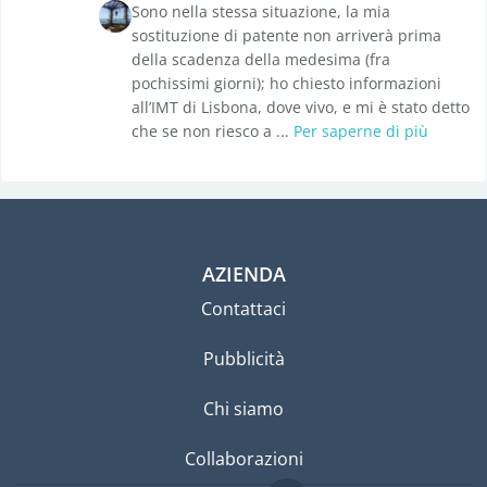
Sono nella stessa situazione, la mia
sostituzione di patente non arriverà prima
della scadenza della medesima (fra
pochissimi giorni); ho chiesto informazioni
all’IMT di Lisbona, dove vivo, e mi è stato detto
che se non riesco a ...
Per saperne di più
AZIENDA
Contattaci
Pubblicità
Chi siamo
Collaborazioni