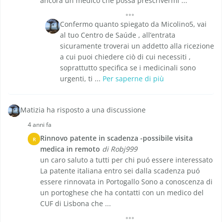
ancora un medico che possa prescrivermi ...
Confermo quanto spiegato da Micolino5, vai
al tuo Centro de Saúde , all’entrata
sicuramente troverai un addetto alla ricezione
a cui puoi chiedere ciò di cui necessiti ,
soprattutto specifica se i medicinali sono
urgenti, ti ...
Per saperne di più
Matizia ha risposto a una discussione
4 anni fa
Rinnovo patente in scadenza -possibile visita
R
medica in remoto
di Robj999
un caro saluto a tutti per chi puó essere interessato
La patente italiana entro sei dalla scadenza puó
essere rinnovata in Portogallo Sono a conoscenza di
un portoghese che ha contatti con un medico del
CUF di Lisbona che ...