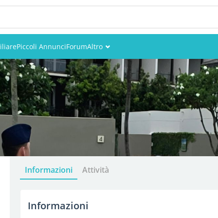
liare
Piccoli Annunci
Forum
Altro
Eventi
Utenti
Foto
Informazioni
Attività
Informazioni