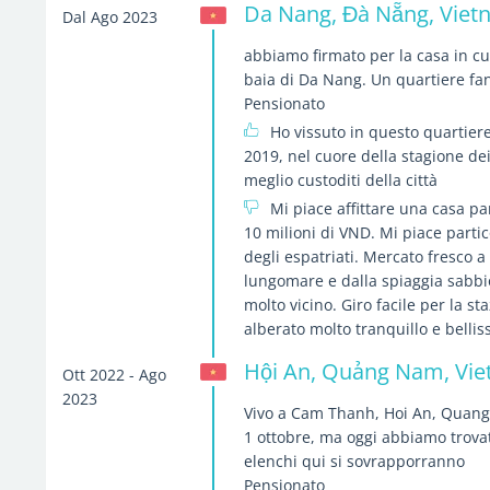
Da Nang, Đà Nẵng, Vie
Dal Ago 2023
abbiamo firmato per la casa in cui 
baia di Da Nang. Un quartiere fan
Pensionato
Ho vissuto in questo quartie
2019, nel cuore della stagione de
meglio custoditi della città
Mi piace affittare una casa pa
10 milioni di VND. Mi piace parti
degli espatriati. Mercato fresco a 
lungomare e dalla spiaggia sabb
molto vicino. Giro facile per la st
alberato molto tranquillo e bellis
Hội An, Quảng Nam, Vi
Ott 2022 - Ago
2023
Vivo a Cam Thanh, Hoi An, Quang
1 ottobre, ma oggi abbiamo trovat
elenchi qui si sovrapporranno
Pensionato