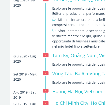
Lug 2020 - Set
2020
Esplorare le opportunità del bus
Editoria, produzione, performan
Mi sono innamorato della belle
compresi contatti nel mondo del
Sfortunatamente la seconda gr
verificata mentre ero qui, quindi
opportunità di business musical
nel mio hotel fino a settembre
Tam Kỳ, Quảng Nam, Vi
Giu 2020 - Lug
2020
Esplorare le opportunità del bus
Vũng Tàu, Bà Rịa-Vũng T
Set 2019 - Mag
2020
Esplorare le opportunità del bus
Hanoi, Ha Nội, Vietnam
Ago 2019 - Set
2019
Ho Chi Minh City, Ho Ch
Giu 2019 - Lug