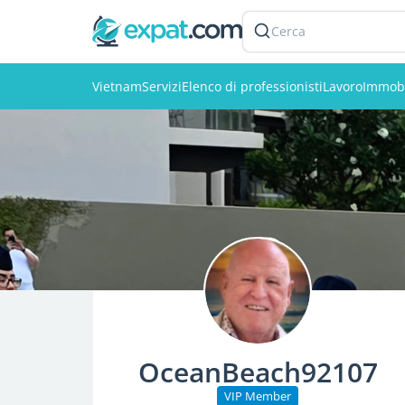
Cerca
Vietnam
Servizi
Elenco di professionisti
Lavoro
Immobi
OceanBeach92107
VIP Member