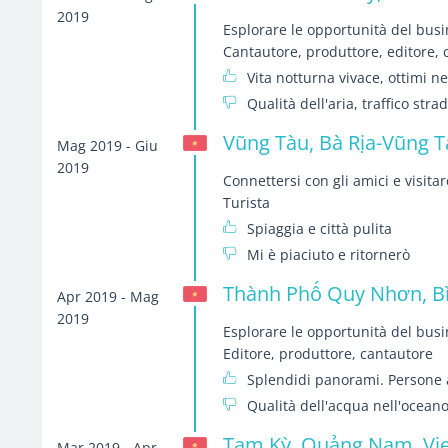
2019
Esplorare le opportunità del bus
Cantautore, produttore, editore,
Vita notturna vivace, ottimi neg
Qualità dell'aria, traffico strad
Vũng Tàu, Bà Rịa-Vũng T
Mag 2019 - Giu
2019
Connettersi con gli amici e visitare
Turista
Spiaggia e città pulita
Mi è piaciuto e ritornerò
Thành Phố Quy Nhơn, Bì
Apr 2019 - Mag
2019
Esplorare le opportunità del bus
Editore, produttore, cantautore
Splendidi panorami. Persone 
Qualità dell'acqua nell'ocean
Tam Kỳ, Quảng Nam, Vi
Mar 2019 - Apr