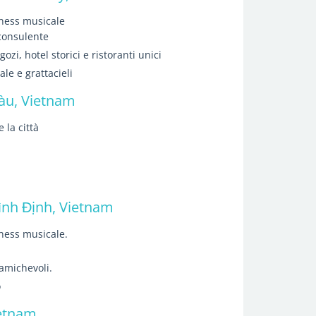
iness musicale
 consulente
ozi, hotel storici e ristoranti unici
ale e grattacieli
àu, Vietnam
 la città
nh Định, Vietnam
iness musicale.
amichevoli.
o
etnam