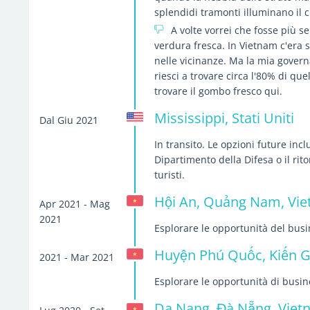
splendidi tramonti illuminano il c
A volte vorrei che fosse più s
verdura fresca. In Vietnam c'era 
nelle vicinanze. Ma la mia govern
riesci a trovare circa l'80% di qu
trovare il gombo fresco qui.
Mississippi, Stati Uniti
Dal Giu 2021
In transito. Le opzioni future inc
Dipartimento della Difesa o il rit
turisti.
Hội An, Quảng Nam, Vi
Apr 2021 - Mag
2021
Esplorare le opportunità del bus
Huyện Phú Quốc, Kiến G
2021 - Mar 2021
Esplorare le opportunità di busin
Da Nang, Đà Nẵng, Vie