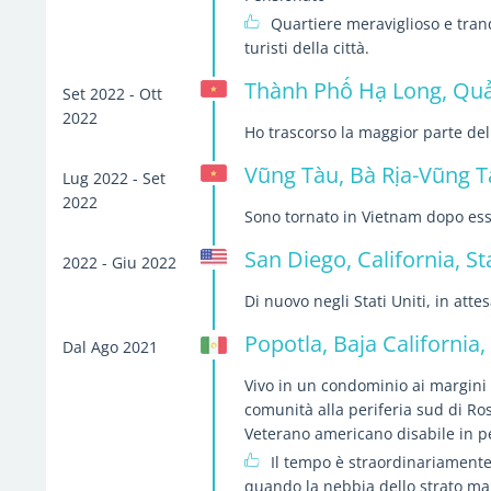
Quartiere meraviglioso e tranqu
turisti della città.
Thành Phố Hạ Long, Quả
Set 2022 - Ott
2022
Ho trascorso la maggior parte de
Vũng Tàu, Bà Rịa-Vũng T
Lug 2022 - Set
2022
Sono tornato in Vietnam dopo esse
San Diego, California, Sta
2022 - Giu 2022
Di nuovo negli Stati Uniti, in att
Popotla, Baja California
Dal Ago 2021
Vivo in un condominio ai margini 
comunità alla periferia sud di Ros
Veterano americano disabile in p
Il tempo è straordinariamente 
quando la nebbia dello strato mar