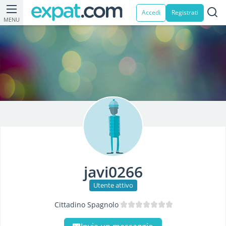
Accedi
Registrati
MENU
javi0266
Utente attivo
Cittadino Spagnolo