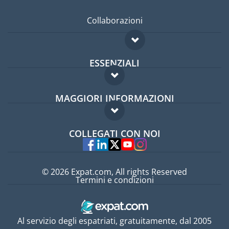
Collaborazioni
ESSENZIALI
Forum per expat
MAGGIORI INFORMAZIONI
Guida per expat
Domande frequenti
Lavori all'estero
COLLEGATI CON NOI
Esperti
© 2026 Expat.com, All rights Reserved
Termini e condizioni
Al servizio degli espatriati, gratuitamente, dal 2005