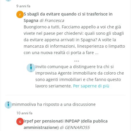
9 anni fa
5 sbagli da evitare quando ci si trasferisce in
F
Spagna
di Francesca
Buongiorno a tutti, Facciamo appello a voi che già
vivete nel paese per chiedervi: quali sono gli sbagli
da evitare appena arrivati in Spagna? A volte la
mancanza di informazioni, linesperienza o limpatto
con una nuova realtà ci porta a fare ...
Invito comunque a distinguere tra chi si
improvvisa Agente immobiliare da coloro che
sono agenti immobiliari e che fanno questo
lavoro seriamente.
Per saperne di più
mimmooliva ha risposto a una discussione
10 anni fa
irpef per pensionati INPDAP (della publica
G
amministrazione)
di GENNARO55