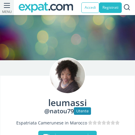
Accedi
Registrati
MENU
leumassi
@natou79
Utente
Espatriata Camerunese in Marocco