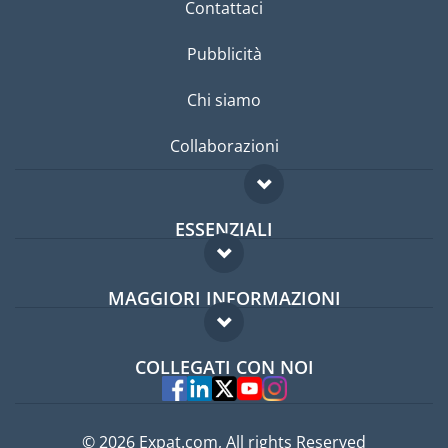
Contattaci
Pubblicità
Chi siamo
Collaborazioni
ESSENZIALI
Forum per expat
MAGGIORI INFORMAZIONI
Guida per expat
Domande frequenti
Lavori all'estero
COLLEGATI CON NOI
Esperti
© 2026 Expat.com, All rights Reserved