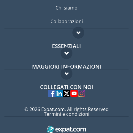
Chi siamo
Collaborazioni
ESSENZIALI
Forum per expat
MAGGIORI INFORMAZIONI
Guida per expat
Domande frequenti
Lavori all'estero
COLLEGATI CON NOI
Esperti
© 2026 Expat.com, All rights Reserved
Termini e condizioni